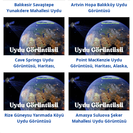
Balıkesir Savaştepe
Artvin Hopa Balıkköy Uydu
Yunakdere Mahallesi Uydu
Görüntüsü
Görüntüsü
Cave Springs Uydu
Point MacKenzie Uydu
Görüntüsü, Haritası,
Görüntüsü, Haritası, Alaska,
Arkansas, Amerika
Amerika
Rize Güneysu Yarımada Köyü
Amasya Suluova Şeker
Uydu Görüntüsü
Mahallesi Uydu Görüntüsü