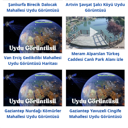
Şanlıurfa Birecik Dalocak
Artvin Şavşat Şalcı Köyü Uydu
Mahallesi Uydu Görüntüsü
Görüntüsü
Haritası
Meram Alparslan Türkeş
Van Erciş Gedikdibi Mahallesi
Caddesi Canlı Park Alanı izle
Uydu Görüntüsü Haritası
Gaziantep Nurdağı Kömürler
Gaziantep Yavuzeli Cingife
Mahallesi Uydu Görüntüsü
Mahallesi Uydu Görüntüsü
Haritası
Haritası