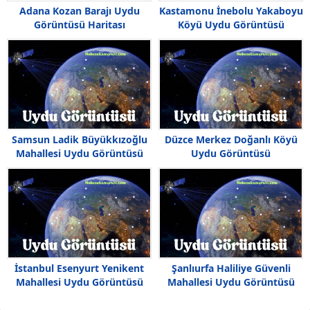
Adana Kozan Barajı Uydu
Kastamonu İnebolu Yakaboyu
Görüntüsü Haritası
Köyü Uydu Görüntüsü
Samsun Ladik Büyükkızoğlu
Düzce Merkez Doğanlı Köyü
Mahallesi Uydu Görüntüsü
Uydu Görüntüsü
İstanbul Esenyurt Yenikent
Şanlıurfa Haliliye Güvenli
Mahallesi Uydu Görüntüsü
Mahallesi Uydu Görüntüsü
Haritası