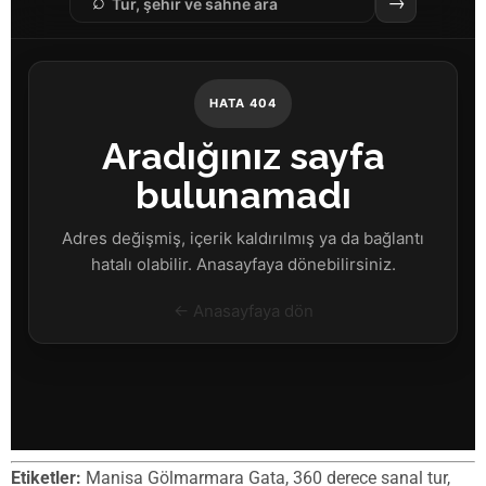
Etiketler:
Manisa Gölmarmara Gata, 360 derece sanal tur,