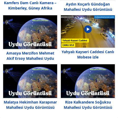
Kamfers Dam Canlı Kamera –
Aydın Koçarlı Gündoğan
Kimberley, Güney Afrika
Mahallesi Uydu Görüntüsü
Yahyalı Kayseri Caddesi Canlı
Amasya Merzifon Mehmet
Mobese izle
Akif Ersoy Mahallesi Uydu
Görüntüsü
Malatya Hekimhan Karapınar
Rize Kalkandere Soğuksu
Mahallesi Uydu Görüntüsü
Mahallesi Uydu Görüntüsü
Haritası