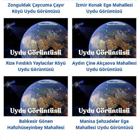
Zonguldak Çaycuma Çayır
İzmir Konak Ege Mahallesi
Köyü Uydu Görüntüsü
Uydu Görüntüsü
Rize Fındıklı Yaylacılar Köyü
Aydın Çine Akçaova Mahallesi
Uydu Görüntüsü
Uydu Görüntüsü
Balıkesir Gönen
Manisa Şehzadeler Ege
Hafızhüseyinbey Mahallesi
Mahallesi Uydu Görüntüsü
Uydu Görüntüsü