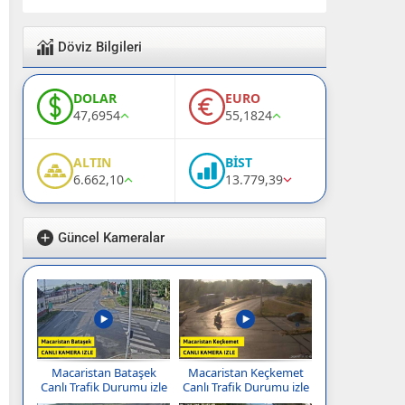
Döviz Bilgileri
DOLAR
EURO
47,6954
55,1824
ALTIN
BİST
6.662,10
13.779,39
Güncel Kameralar
Macaristan Bataşek
Macaristan Keçkemet
Canlı Trafik Durumu izle
Canlı Trafik Durumu izle