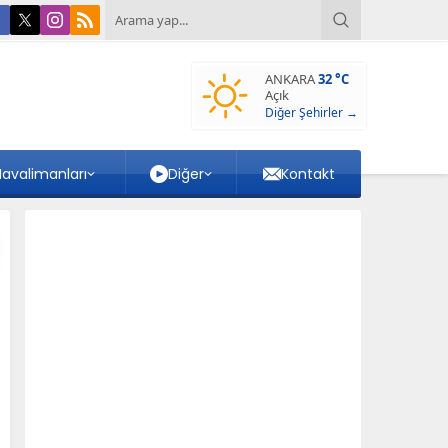
ANKARA
32 °C
Açık
Diğer Şehirler →
avalimanları
Diğer
Kontakt