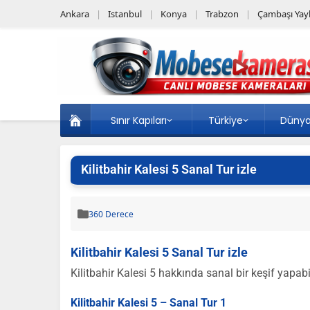
Ankara
Istanbul
Konya
Trabzon
Çambaşı Yayl
Sınır Kapıları
Türkiye
Düny
Kilitbahir Kalesi 5 Sanal Tur izle
360 Derece
Kilitbahir Kalesi 5 Sanal Tur izle
Kilitbahir Kalesi 5 hakkında sanal bir keşif yapabi
Kilitbahir Kalesi 5 – Sanal Tur 1