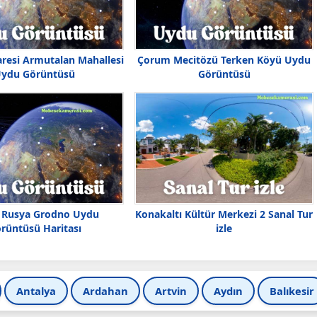
aresi Armutalan Mahallesi
Çorum Mecitözü Terken Köyü Uydu
ydu Görüntüsü
Görüntüsü
 Rusya Grodno Uydu
Konakaltı Kültür Merkezi 2 Sanal Tur
rüntüsü Haritası
izle
Antalya
Ardahan
Artvin
Aydın
Balıkesir