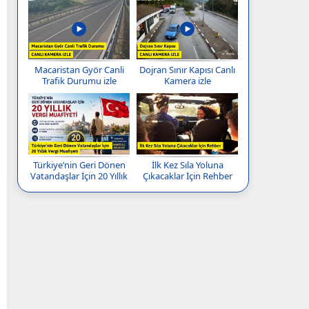
Macaristan Györ Canli
Dojran Sınır Kapısı Canlı
Trafik Durumu izle
Kamera izle
Türkiye’nin Geri Dönen
İlk Kez Sıla Yoluna
Vatandaşlar İçin 20 Yıllık
Çıkacaklar İçin Rehber
Vergi Muafiyeti