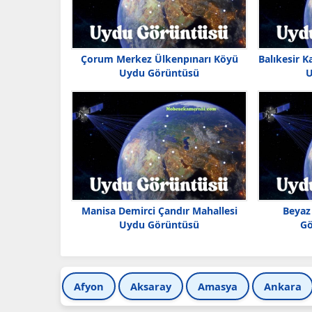
Çorum Merkez Ülkenpınarı Köyü
Balıkesir K
Uydu Görüntüsü
U
Manisa Demirci Çandır Mahallesi
Beyaz
Uydu Görüntüsü
Gö
Afyon
Aksaray
Amasya
Ankara