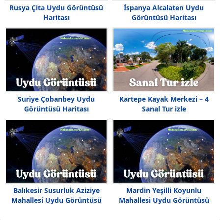
Rusya Çita Uydu Görüntüsü
İspanya Alcalaten Uydu
Haritası
Görüntüsü Haritası
Suriye Çobanbey Uydu
Kartepe Kayak Merkezi – 4
Görüntüsü Haritası
Sanal Tur izle
Görünümü
Balıkesir Susurluk Aziziye
Mardin Yeşilli Koyunlu
Mahallesi Uydu Görüntüsü
Mahallesi Uydu Görüntüsü
Haritası