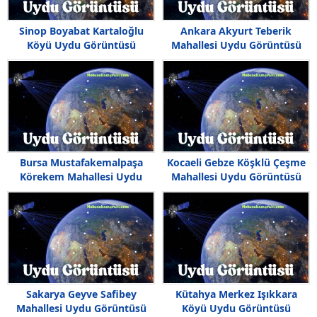
Sinop Boyabat Kartaloğlu
Ankara Akyurt Teberik
Köyü Uydu Görüntüsü
Mahallesi Uydu Görüntüsü
Haritası
Bursa Mustafakemalpaşa
Kocaeli Gebze Köşklü Çeşme
Körekem Mahallesi Uydu
Mahallesi Uydu Görüntüsü
Görüntüsü
Sakarya Geyve Safibey
Kütahya Merkez Işıkkara
Mahallesi Uydu Görüntüsü
Köyü Uydu Görüntüsü