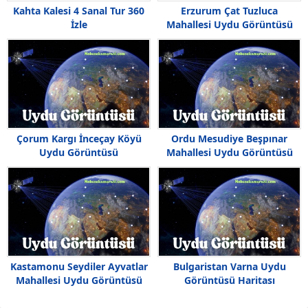
Kahta Kalesi 4 Sanal Tur 360
Erzurum Çat Tuzluca
İzle
Mahallesi Uydu Görüntüsü
Haritası
Çorum Kargı İnceçay Köyü
Ordu Mesudiye Beşpınar
Uydu Görüntüsü
Mahallesi Uydu Görüntüsü
Kastamonu Seydiler Ayvatlar
Bulgaristan Varna Uydu
Mahallesi Uydu Görüntüsü
Görüntüsü Haritası