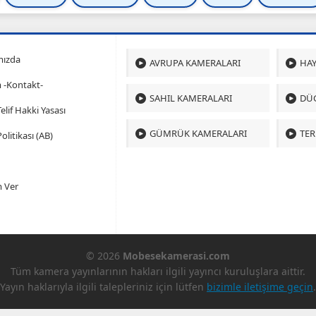
mızda
AVRUPA KAMERALARI
HAY
m -Kontakt-
SAHIL KAMERALARI
DÜ
 Telif Hakki Yasası
GÜMRÜK KAMERALARI
TER
olitikası (AB)
 Ver
© 2026
Mobesekamerasi.com
Tüm kamera yayınlarının hakları ilgili yayıncı kuruluşlara aittir.
Yayın haklarıyla ilgili talepleriniz için lütfen
bizimle iletişime geçin
.