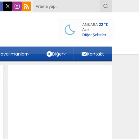
ANKARA
22 °C
Açık
Diğer Şehirler →
avalimanları
Diğer
Kontakt