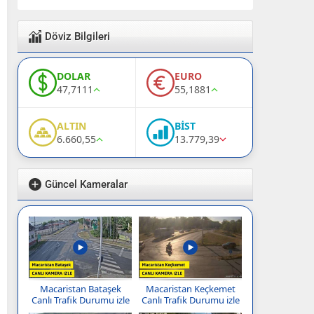
Döviz Bilgileri
DOLAR
EURO
47,7111
55,1881
ALTIN
BİST
6.660,55
13.779,39
Güncel Kameralar
Macaristan Bataşek
Macaristan Keçkemet
Canlı Trafik Durumu izle
Canlı Trafik Durumu izle