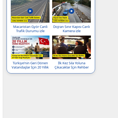
Macaristan Györ Canli
Dojran Sınır Kapısı Canlı
Trafik Durumu izle
Kamera izle
Türkiye’nin Geri Dönen
İlk Kez Sıla Yoluna
Vatandaşlar İçin 20 Yıllık
Çıkacaklar İçin Rehber
Vergi Muafiyeti