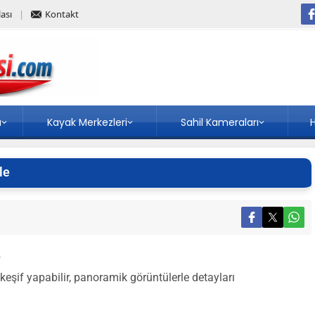
ası
Kontakt
a
Kayak Merkezleri
Sahil Kameraları
H
le
e
şif yapabilir, panoramik görüntülerle detayları