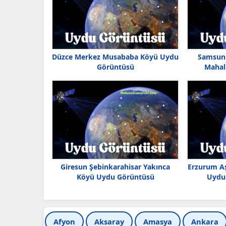
Düzce Merkez Musababa Köyü Uydu
Samsun 
Görüntüsü
Mahal
Giresun Şebinkarahisar Yakınca
Erzurum Aş
Köyü Uydu Görüntüsü
Uydu 
Afyon
Aksaray
Amasya
Ankara