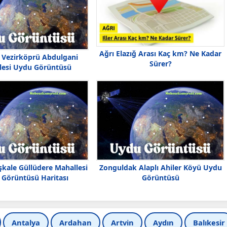
Ağrı Elazığ Arası Kaç km? Ne Kadar
Vezirköprü Abdulgani
Sürer?
lesi Uydu Görüntüsü
kale Güllüdere Mahallesi
Zonguldak Alaplı Ahiler Köyü Uydu
Görüntüsü Haritası
Görüntüsü
Antalya
Ardahan
Artvin
Aydın
Balıkesir