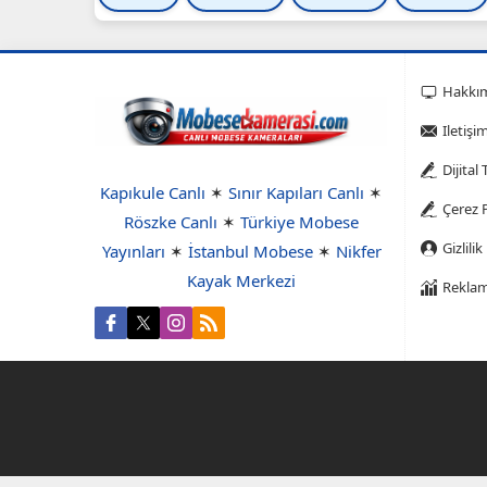
Hakkı
Iletişi
Dijital
Kapıkule Canlı
✶
Sınır Kapıları Canlı
✶
Çerez P
Röszke Canlı
✶
Türkiye Mobese
Gizlilik
Yayınları
✶
İstanbul Mobese
✶
Nikfer
Kayak Merkezi
Reklam