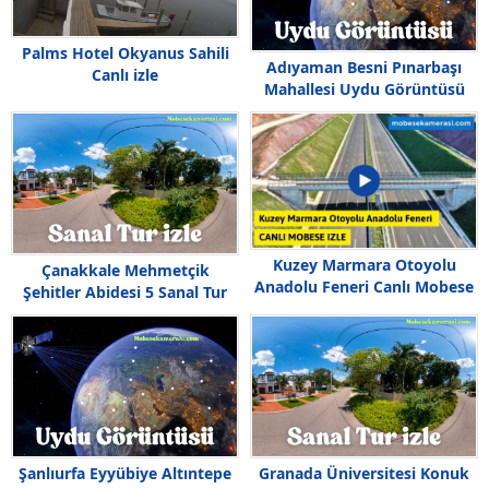
Palms Hotel Okyanus Sahili
Adıyaman Besni Pınarbaşı
Canlı izle
Mahallesi Uydu Görüntüsü
Haritası
Kuzey Marmara Otoyolu
Çanakkale Mehmetçik
Anadolu Feneri Canlı Mobese
Şehitler Abidesi 5 Sanal Tur
izle
360 İzle
Şanlıurfa Eyyübiye Altıntepe
Granada Üniversitesi Konuk