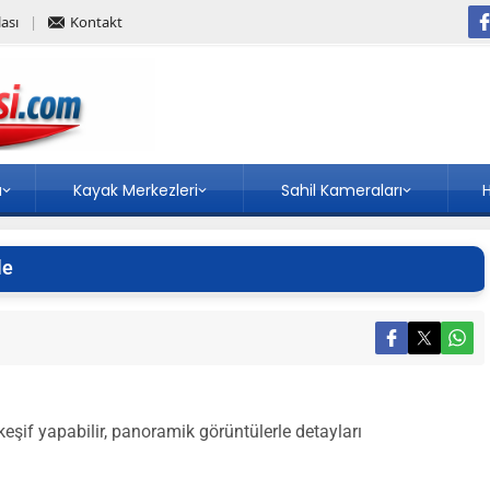
ası
Kontakt
a
Kayak Merkezleri
Sahil Kameraları
H
le
şif yapabilir, panoramik görüntülerle detayları