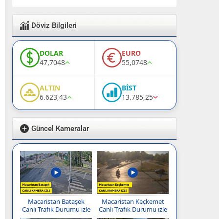
Döviz Bilgileri
DOLAR
EURO
47,7048
55,0748
ALTIN
BİST
6.623,43
13.785,25
Güncel Kameralar
Macaristan Bataşek
Macaristan Keçkemet
Canlı Trafik Durumu izle
Canlı Trafik Durumu izle