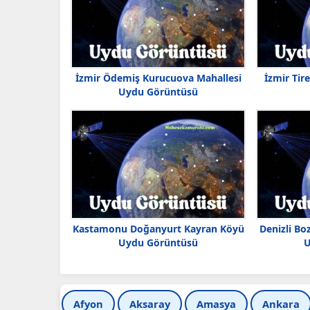
İzmir Ödemiş Kurucuova Mahallesi
İzmir Tir
Uydu Görüntüsü
Kastamonu Doğanyurt Kayran Köyü
Denizli Bo
Uydu Görüntüsü
U
Afyon
Aksaray
Amasya
Ankara