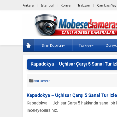
Ankara
Istanbul
Konya
Trabzon
Çambaşı Yayl
Sınır Kapıları
Türkiye
Düny
Kapadokya – Uçhisar Çarşı 5 Sanal Tur iz
360 Derece
Kapadokya – Uçhisar Çarşı 5 Sanal Tur izle
Kapadokya – Uçhisar Çarşı 5 hakkında sanal bir ke
inceleyebilirsiniz.