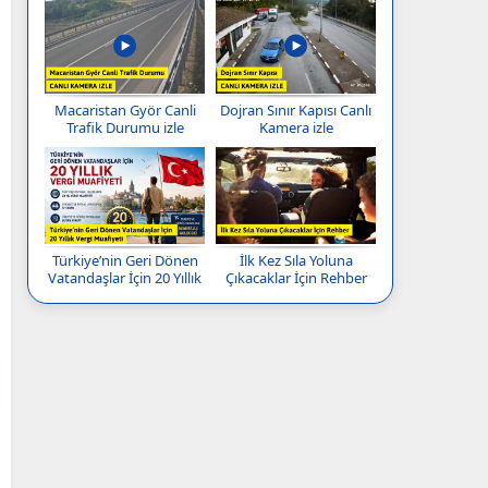
Macaristan Györ Canli
Dojran Sınır Kapısı Canlı
Trafik Durumu izle
Kamera izle
Türkiye’nin Geri Dönen
İlk Kez Sıla Yoluna
Vatandaşlar İçin 20 Yıllık
Çıkacaklar İçin Rehber
Vergi Muafiyeti