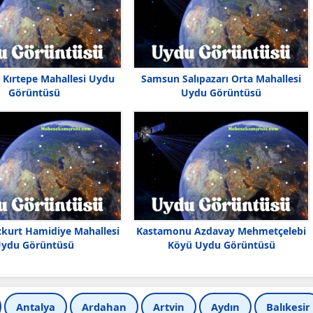
e Kırtepe Mahallesi Uydu
Samsun Salıpazarı Orta Mahallesi
Görüntüsü
Uydu Görüntüsü
zkurt Hamidiye Mahallesi
Kastamonu Azdavay Mehmetçelebi
ydu Görüntüsü
Köyü Uydu Görüntüsü
Antalya
Ardahan
Artvin
Aydın
Balıkesir