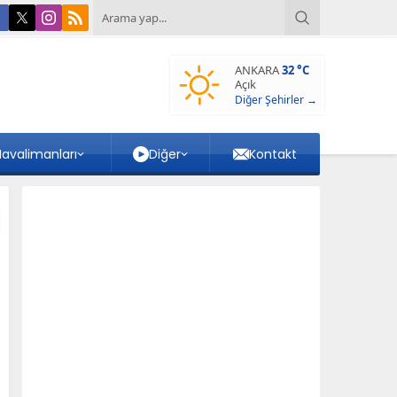
ANKARA
32 °C
Açık
Diğer Şehirler →
avalimanları
Diğer
Kontakt