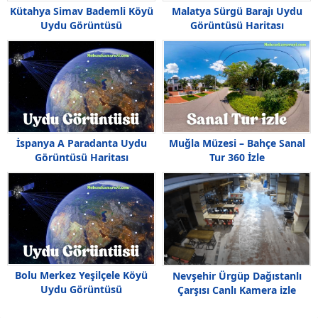
Kütahya Simav Bademli Köyü
Malatya Sürgü Barajı Uydu
Uydu Görüntüsü
Görüntüsü Haritası
İspanya A Paradanta Uydu
Muğla Müzesi – Bahçe Sanal
Görüntüsü Haritası
Tur 360 İzle
Bolu Merkez Yeşilçele Köyü
Nevşehir Ürgüp Dağıstanlı
Uydu Görüntüsü
Çarşısı Canlı Kamera izle