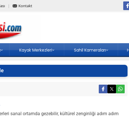
ası
Kontakt
a
Kayak Merkezleri
Sahil Kameraları
H
le
e
leri sanal ortamda gezebilir, kültürel zenginliği adım adım