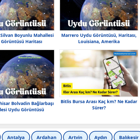
 Silvan Boyunlu Mahallesi
Marrero Uydu Görüntüsü, Haritası,
Görüntüsü Haritası
Louisiana, Amerika
Bitlis Bursa Arası Kaç km? Ne Kadar
isar Bolvadin Bağlarbaşı
Sürer?
lesi Uydu Görüntüsü
Antalya
Ardahan
Artvin
Aydın
Balıkesir