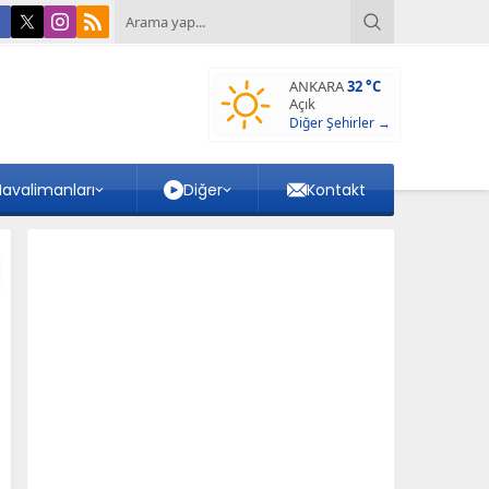
ANKARA
32 °C
Açık
Diğer Şehirler →
avalimanları
Diğer
Kontakt