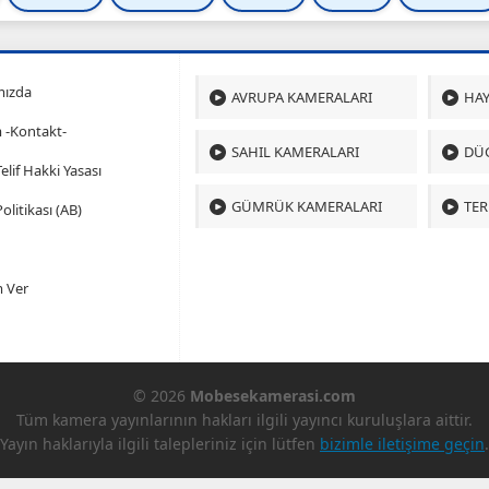
mızda
AVRUPA KAMERALARI
HAY
m -Kontakt-
SAHIL KAMERALARI
DÜ
 Telif Hakki Yasası
GÜMRÜK KAMERALARI
TER
olitikası (AB)
 Ver
© 2026
Mobesekamerasi.com
Tüm kamera yayınlarının hakları ilgili yayıncı kuruluşlara aittir.
Yayın haklarıyla ilgili talepleriniz için lütfen
bizimle iletişime geçin
.