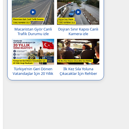
Macaristan Györ Canli
Dojran Sınır Kapısı Canlı
Trafik Durumu izle
Kamera izle
Türkiye’nin Geri Dönen
İlk Kez Sıla Yoluna
Vatandaşlar İçin 20 Yıllık
Çıkacaklar İçin Rehber
Vergi Muafiyeti