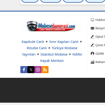
Hakkı
Iletişi
Dijital
Kapıkule Canlı
✶
Sınır Kapıları Canlı
✶
Çerez P
Röszke Canlı
✶
Türkiye Mobese
Gizlilik
Yayınları
✶
İstanbul Mobese
✶
Nikfer
Kayak Merkezi
Reklam