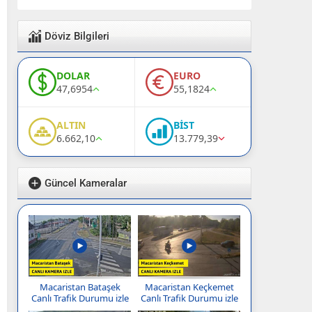
Döviz Bilgileri
DOLAR
EURO
47,6954
55,1824
ALTIN
BİST
6.662,10
13.779,39
Güncel Kameralar
Macaristan Bataşek
Macaristan Keçkemet
Canlı Trafik Durumu izle
Canlı Trafik Durumu izle