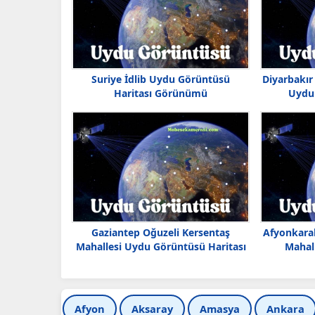
Suriye İdlib Uydu Görüntüsü
Diyarbakır
Haritası Görünümü
Uydu 
Gaziantep Oğuzeli Kersentaş
Afyonkarah
Mahallesi Uydu Görüntüsü Haritası
Mahal
Afyon
Aksaray
Amasya
Ankara