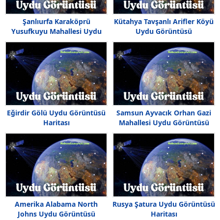
Şanlıurfa Karaköprü
Kütahya Tavşanlı Arifler Köyü
Yusufkuyu Mahallesi Uydu
Uydu Görüntüsü
Görüntüsü Haritası
Eğirdir Gölü Uydu Görüntüsü
Samsun Ayvacık Orhan Gazi
Haritası
Mahallesi Uydu Görüntüsü
Amerika Alabama North
Rusya Şatura Uydu Görüntüsü
Johns Uydu Görüntüsü
Haritası