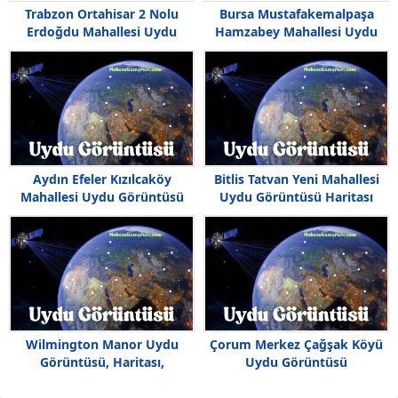
Trabzon Ortahisar 2 Nolu
Bursa Mustafakemalpaşa
Erdoğdu Mahallesi Uydu
Hamzabey Mahallesi Uydu
Görüntüsü
Görüntüsü
Aydın Efeler Kızılcaköy
Bitlis Tatvan Yeni Mahallesi
Mahallesi Uydu Görüntüsü
Uydu Görüntüsü Haritası
Wilmington Manor Uydu
Çorum Merkez Çağşak Köyü
Görüntüsü, Haritası,
Uydu Görüntüsü
Delaware, Amerika