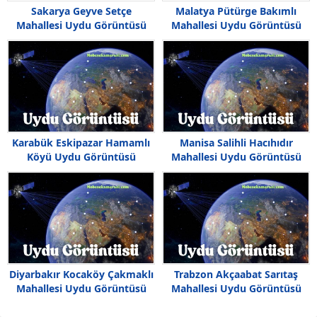
Sakarya Geyve Setçe
Malatya Pütürge Bakımlı
Mahallesi Uydu Görüntüsü
Mahallesi Uydu Görüntüsü
Haritası
Karabük Eskipazar Hamamlı
Manisa Salihli Hacıhıdır
Köyü Uydu Görüntüsü
Mahallesi Uydu Görüntüsü
Diyarbakır Kocaköy Çakmaklı
Trabzon Akçaabat Sarıtaş
Mahallesi Uydu Görüntüsü
Mahallesi Uydu Görüntüsü
Haritası