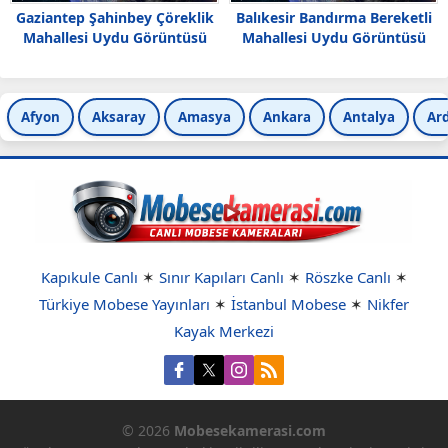
Gaziantep Şahinbey Çöreklik
Balıkesir Bandırma Bereketli
Mahallesi Uydu Görüntüsü
Mahallesi Uydu Görüntüsü
Haritası
Afyon
Aksaray
Amasya
Ankara
Antalya
Ar
Kapıkule Canlı
✶
Sınır Kapıları Canlı
✶
Röszke Canlı
✶
Türkiye Mobese Yayınları
✶
İstanbul Mobese
✶
Nikfer
Kayak Merkezi
© 2026
Mobesekamerasi.com