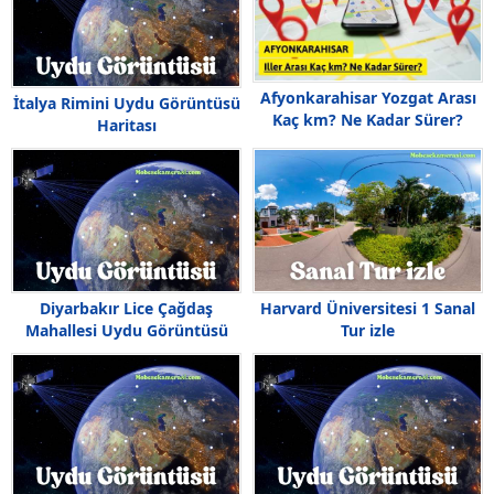
Afyonkarahisar Yozgat Arası
İtalya Rimini Uydu Görüntüsü
Kaç km? Ne Kadar Sürer?
Haritası
Diyarbakır Lice Çağdaş
Harvard Üniversitesi 1 Sanal
Mahallesi Uydu Görüntüsü
Tur izle
Haritası