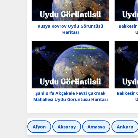
Rusya Kovrov Uydu Görüntüsü
Balıkesir
Haritası
U
Şanlıurfa Akçakale Fevzi Çakmak
Balıkesir 
Mahallesi Uydu Görüntüsü Haritası
U
Afyon
Aksaray
Amasya
Ankara