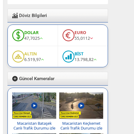
Döviz Bilgileri
DOLAR
EURO
47,7025
55,0112
ALTIN
BİST
6.519,97
13.798,82
Güncel Kameralar
Macaristan Bataşek
Macaristan Keçkemet
Canlı Trafik Durumu izle
Canlı Trafik Durumu izle