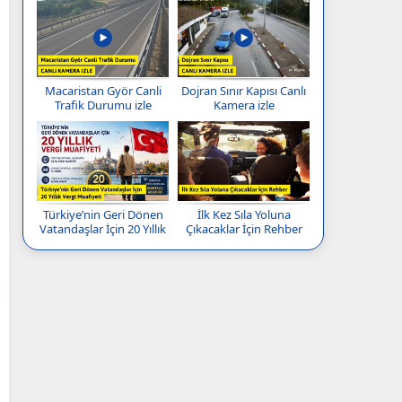
Macaristan Györ Canli
Dojran Sınır Kapısı Canlı
Trafik Durumu izle
Kamera izle
Türkiye’nin Geri Dönen
İlk Kez Sıla Yoluna
Vatandaşlar İçin 20 Yıllık
Çıkacaklar İçin Rehber
Vergi Muafiyeti