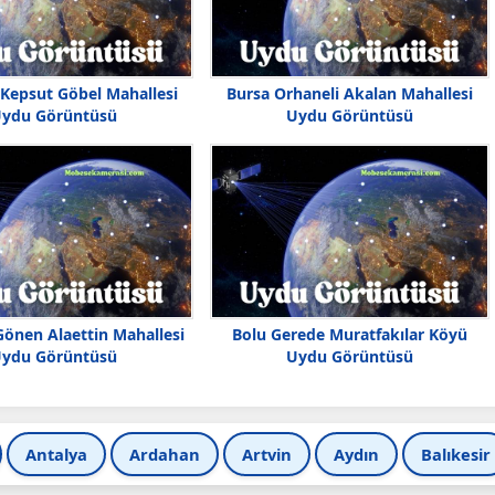
 Kepsut Göbel Mahallesi
Bursa Orhaneli Akalan Mahallesi
ydu Görüntüsü
Uydu Görüntüsü
Gönen Alaettin Mahallesi
Bolu Gerede Muratfakılar Köyü
ydu Görüntüsü
Uydu Görüntüsü
Antalya
Ardahan
Artvin
Aydın
Balıkesir