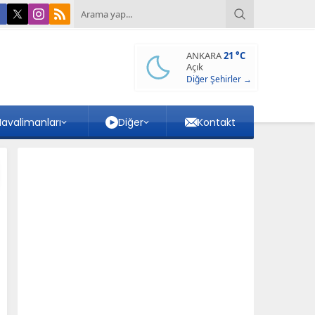
ANKARA
21 °C
Açık
Diğer Şehirler →
avalimanları
Diğer
Kontakt