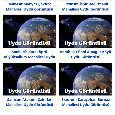
Balıkesir Manyas Çakırca
Erzurum İspir Değirmenli
Mahallesi Uydu Görüntüsü
Mahallesi Uydu Görüntüsü
Haritası
Şanlıurfa Karaköprü
Karabük Eflani Alpagut Köyü
Büyüksalkım Mahallesi Uydu
Uydu Görüntüsü
Görüntüsü Haritası
Samsun Atakum Çakırlar
Erzurum Karaçoban Burnaz
Mahallesi Uydu Görüntüsü
Mahallesi Uydu Görüntüsü
Haritası