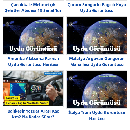
Çanakkale Mehmetçik
Çorum Sungurlu Bağcılı Köyü
Şehitler Abidesi 13 Sanal Tur
Uydu Görüntüsü
izle
Amerika Alabama Parrish
Malatya Arguvan Güngören
Uydu Görüntüsü Haritası
Mahallesi Uydu Görüntüsü
Haritası
Balıkesir Yozgat Arası Kaç
İtalya Trani Uydu Görüntüsü
km? Ne Kadar Sürer?
Haritası