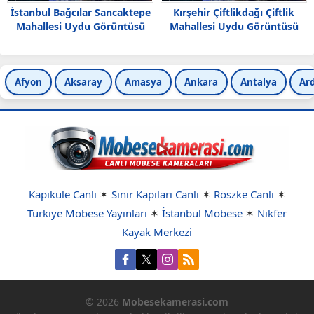
İstanbul Bağcılar Sancaktepe
Kırşehir Çiftlikdağı Çiftlik
Mahallesi Uydu Görüntüsü
Mahallesi Uydu Görüntüsü
Haritası
Afyon
Aksaray
Amasya
Ankara
Antalya
Ar
Kapıkule Canlı
✶
Sınır Kapıları Canlı
✶
Röszke Canlı
✶
Türkiye Mobese Yayınları
✶
İstanbul Mobese
✶
Nikfer
Kayak Merkezi
© 2026
Mobesekamerasi.com