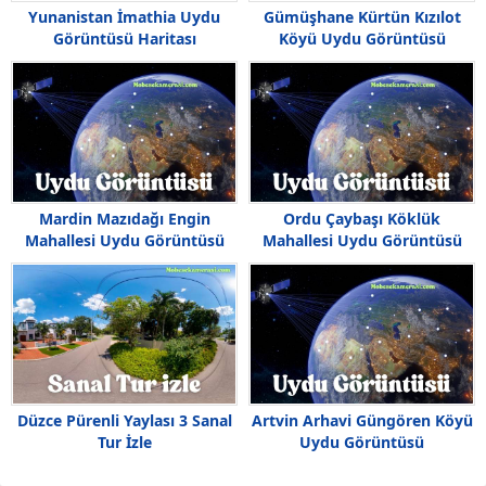
Yunanistan İmathia Uydu
Gümüşhane Kürtün Kızılot
Görüntüsü Haritası
Köyü Uydu Görüntüsü
Mardin Mazıdağı Engin
Ordu Çaybaşı Köklük
Mahallesi Uydu Görüntüsü
Mahallesi Uydu Görüntüsü
Haritası
Düzce Pürenli Yaylası 3 Sanal
Artvin Arhavi Güngören Köyü
Tur İzle
Uydu Görüntüsü