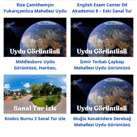
Rize Çamlıhemşin
English Exam Center Dil
Yukarıçamlıca Mahallesi Uydu
Akademisi 8 – Eski Sanal Tur
Görüntüsü
izle
Middlesboro Uydu
İzmir Torbalı Çaybaşı
Görüntüsü, Haritası,
Mahallesi Uydu Görüntüsü
Kentucky, Amerika
Knidos Burnu 3 Sanal Tur izle
Muğla Kavaklıdere Derebağ
Mahallesi Uydu Görüntüsü