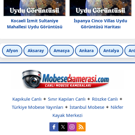
Kocaeli İzmit Sultaniye
İspanya Cinco Villas Uydu
Mahallesi Uydu Görüntüsü
Görüntüsü Haritası
Afyon
Aksaray
Amasya
Ankara
Antalya
Ar
Kapıkule Canlı
✶
Sınır Kapıları Canlı
✶
Röszke Canlı
✶
Türkiye Mobese Yayınları
✶
İstanbul Mobese
✶
Nikfer
Kayak Merkezi