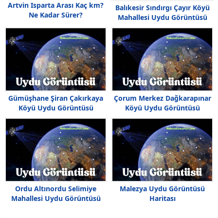
Artvin Isparta Arası Kaç km?
Balıkesir Sındırgı Çayır Köyü
Ne Kadar Sürer?
Mahallesi Uydu Görüntüsü
Gümüşhane Şiran Çakırkaya
Çorum Merkez Dağkarapınar
Köyü Uydu Görüntüsü
Köyü Uydu Görüntüsü
Ordu Altınordu Selimiye
Malezya Uydu Görüntüsü
Mahallesi Uydu Görüntüsü
Haritası