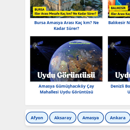
Bursa Amasya Arası Kaç km? Ne
Balıkesir 
Kadar Sürer?
Amasya Gümüşhacıköy Çay
Denizli B
Mahallesi Uydu Görüntüsü
U
Afyon
Aksaray
Amasya
Ankara