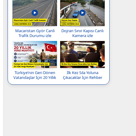
Macaristan Györ Canli
Dojran Sınır Kapısı Canlı
Trafik Durumu izle
Kamera izle
Türkiye’nin Geri Dönen
İlk Kez Sıla Yoluna
Vatandaşlar İçin 20 Yıllık
Çıkacaklar İçin Rehber
Vergi Muafiyeti