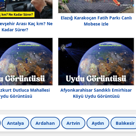
Elazığ Karakoçan Fatih Parkı Canlı
Nevşehir Arası Kaç km? Ne
Mobese izle
Kadar Sürer?
ozkurt Dutluca Mahallesi
Afyonkarahisar Sandıklı Emirhisar
ydu Görüntüsü
Köyü Uydu Görüntüsü
Antalya
Ardahan
Artvin
Aydın
Balıkesir