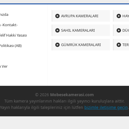
mızda
AVRUPA KAMERALARI
HAY
m -Kontakt-
SAHIL KAMERALARI
DÜ
 Telif Hakki Yasası
GÜMRÜK KAMERALARI
TER
olitikası (AB)
 Ver
© 2026
Mobesekamerasi.com
Tüm kamera yayınlarının hakları ilgili yayıncı kuruluşlara aittir.
Yayın haklarıyla ilgili talepleriniz için lütfen
bizimle iletişime geçin
.