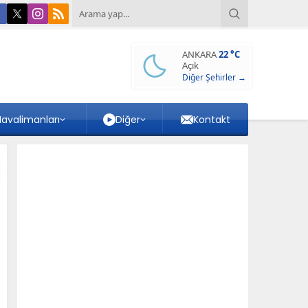
ANKARA
22 °C
Açık
Diğer Şehirler →
avalimanları
Diğer
Kontakt