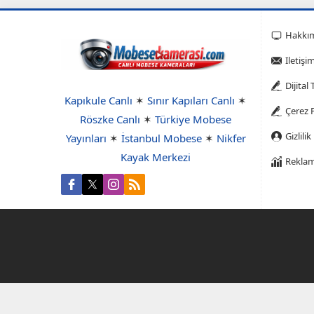
Hakkı
Iletişi
Dijital
Kapıkule Canlı
✶
Sınır Kapıları Canlı
✶
Çerez P
Röszke Canlı
✶
Türkiye Mobese
Gizlilik
Yayınları
✶
İstanbul Mobese
✶
Nikfer
Kayak Merkezi
Reklam