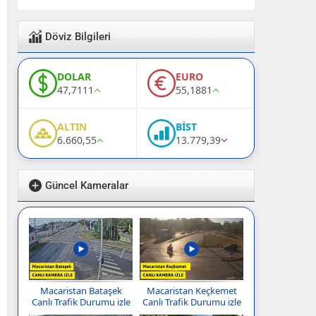
Döviz Bilgileri
DOLAR
EURO
47,7111
55,1881
ALTIN
BİST
6.660,55
13.779,39
Güncel Kameralar
Macaristan Bataşek
Macaristan Keçkemet
Canlı Trafik Durumu izle
Canlı Trafik Durumu izle