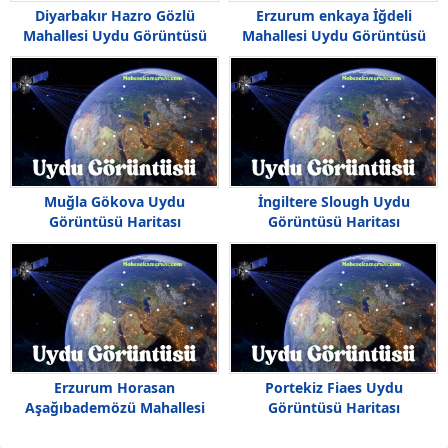
Diyarbakır Hazro Gözlü
Erzurum enkaya İğdeli
Mahallesi Uydu Görüntüsü
Mahallesi Uydu Görüntüsü
Haritası
Haritası
Muğla Gökova Uydu
İngiltere Slough Uydu
Görüntüsü Haritası
Görüntüsü Haritası
Erzurum Horasan
Portekiz Fiaes Uydu
Aşağıbademözü Mahallesi
Görüntüsü Haritası
Uydu Görüntüsü Haritası