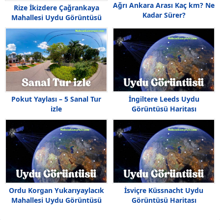
Ağrı Ankara Arası Kaç km? Ne
Rize İkizdere Çağrankaya
Kadar Sürer?
Mahallesi Uydu Görüntüsü
Pokut Yaylası – 5 Sanal Tur
İngiltere Leeds Uydu
izle
Görüntüsü Haritası
Ordu Korgan Yukarıyaylacık
İsviçre Küssnacht Uydu
Mahallesi Uydu Görüntüsü
Görüntüsü Haritası