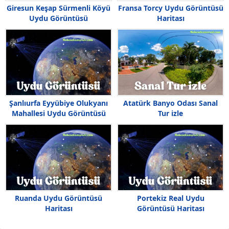
Giresun Keşap Sürmenli Köyü
Fransa Torcy Uydu Görüntüsü
Uydu Görüntüsü
Haritası
Şanlıurfa Eyyübiye Olukyanı
Atatürk Banyo Odası Sanal
Mahallesi Uydu Görüntüsü
Tur izle
Haritası
Ruanda Uydu Görüntüsü
Portekiz Real Uydu
Haritası
Görüntüsü Haritası