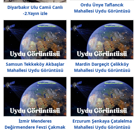
Ordu Ünye Taflancık
Diyarbakır Ulu Camii Canlı
Mahallesi Uydu Görüntüsü
-2.Yayın izle
Samsun Tekkeköy Akbaşlar
Mardin Dargeçit Çelikköy
Mahallesi Uydu Görüntüsü
Mahallesi Uydu Görüntüsü
Haritası
İzmir Menderes
Erzurum Şenkaya Çatalelma
Değirmendere Fevzi Çakmak
Mahallesi Uydu Görüntüsü
Mahallesi Uydu Görüntüsü
Haritası