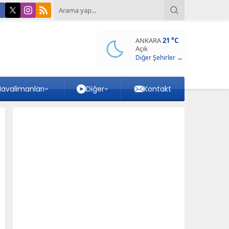
ANKARA
21 °C
Açık
Diğer Şehirler →
avalimanları
Diğer
Kontakt