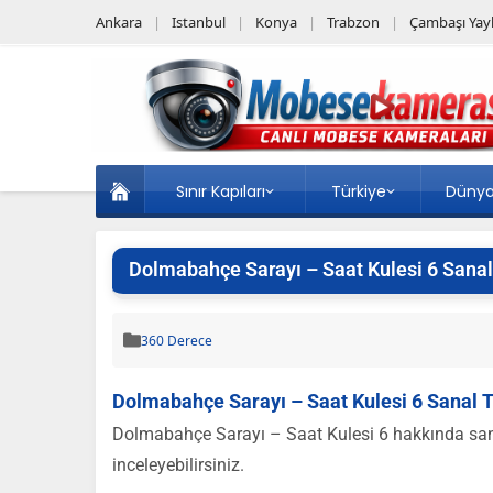
Ankara
Istanbul
Konya
Trabzon
Çambaşı Yayl
Sınır Kapıları
Türkiye
Düny
Dolmabahçe Sarayı – Saat Kulesi 6 Sanal 
360 Derece
Dolmabahçe Sarayı – Saat Kulesi 6 Sanal T
Dolmabahçe Sarayı – Saat Kulesi 6 hakkında sanal
inceleyebilirsiniz.