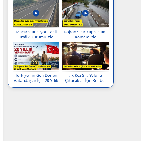
Macaristan Györ Canli
Dojran Sınır Kapısı Canlı
Trafik Durumu izle
Kamera izle
Türkiye’nin Geri Dönen
İlk Kez Sıla Yoluna
Vatandaşlar İçin 20 Yıllık
Çıkacaklar İçin Rehber
Vergi Muafiyeti