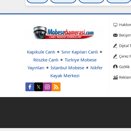
Hakkı
Iletişi
Dijital
Kapıkule Canlı
✶
Sınır Kapıları Canlı
✶
Çerez P
Röszke Canlı
✶
Türkiye Mobese
Gizlilik
Yayınları
✶
İstanbul Mobese
✶
Nikfer
Kayak Merkezi
Reklam