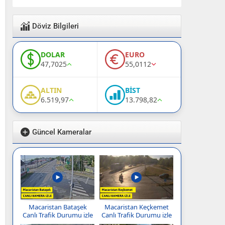
Döviz Bilgileri
DOLAR
EURO
47,7025
55,0112
ALTIN
BİST
6.519,97
13.798,82
Güncel Kameralar
Macaristan Bataşek
Macaristan Keçkemet
Canlı Trafik Durumu izle
Canlı Trafik Durumu izle