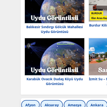
Burdur Kil
Balıkesir Sındırgı Gölcük Mahallesi
Uydu Görüntüsü
Karabük Ovacık Dudaş Köyü Uydu
İzmit Su –
Görüntüsü
Afyon
Aksaray
Amasya
Ankara