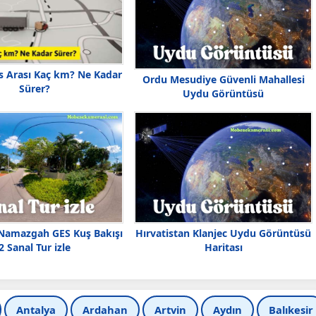
is Arası Kaç km? Ne Kadar
Ordu Mesudiye Güvenli Mahallesi
Sürer?
Uydu Görüntüsü
 Namazgah GES Kuş Bakışı
Hırvatistan Klanjec Uydu Görüntüsü
2 Sanal Tur izle
Haritası
Antalya
Ardahan
Artvin
Aydın
Balıkesir