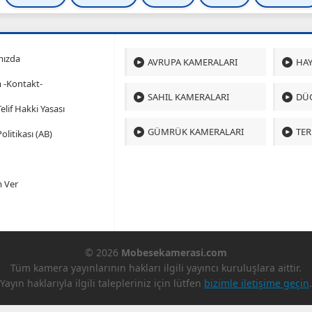
mızda
AVRUPA KAMERALARI
HAY
m -Kontakt-
SAHIL KAMERALARI
DÜ
 Telif Hakki Yasası
GÜMRÜK KAMERALARI
TER
olitikası (AB)
 Ver
© 2026
Mobesekamerasi.com
Tüm kamera yayınlarının hakları ilgili yayıncı kuruluşlara aittir.
Yayın haklarıyla ilgili talepleriniz için lütfen
bizimle iletişime geçin
.