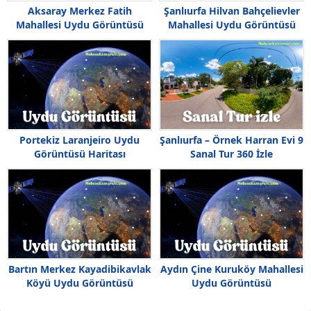
Aksaray Merkez Fatih
Şanlıurfa Hilvan Bahçelievler
Mahallesi Uydu Görüntüsü
Mahallesi Uydu Görüntüsü
Haritası
Haritası
Portekiz Laranjeiro Uydu
Şanlıurfa – Örnek Harran Evi 9
Görüntüsü Haritası
Sanal Tur 360 İzle
Bartın Merkez Kayadibikavlak
Aydın Çine Kuruköy Mahallesi
Köyü Uydu Görüntüsü
Uydu Görüntüsü