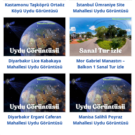
Kastamonu Taşköprü Ortaöz
İstanbul Ümraniye Site
Köyü Uydu Görüntüsü
Mahallesi Uydu Görüntüsü
Diyarbakır Lice Kabakaya
Mor Gabriel Manastırı –
Mahallesi Uydu Görüntüsü
Balkon 1 Sanal Tur izle
Haritası
Diyarbakır Ergani Caferan
Manisa Salihli Poyraz
Mahallesi Uydu Görüntüsü
Mahallesi Uydu Görüntüsü
Haritası