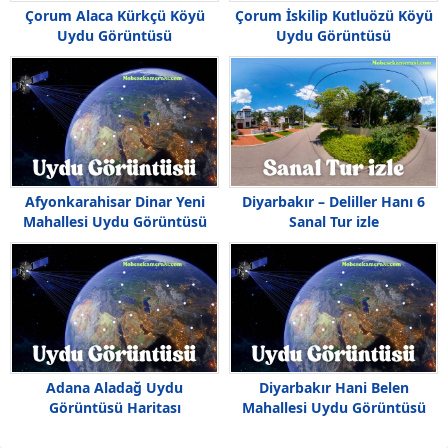
Çorum Alaca Kürkçü Köyü
Çorum İskilip Kutluözü Köyü
Uydu Görüntüsü
Uydu Görüntüsü
Afyonkarahisar Dinar Yeni
Diyarbakır – Deliller Hanı 6
Mahallesi Uydu Görüntüsü
Sanal Tur izle
Adana Aladağ Uydu
Diyarbakır Hani Belen
Görüntüsü Haritası
Mahallesi Uydu Görüntüsü
Haritası