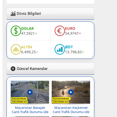
Döviz Bilgileri
DOLAR
EURO
47,5921
54,9747
ALTIN
BİST
6.499,25
13.798,82
Güncel Kameralar
Macaristan Bataşek
Macaristan Keçkemet
Canlı Trafik Durumu izle
Canlı Trafik Durumu izle