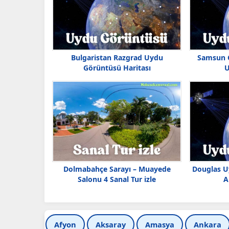
Bulgaristan Razgrad Uydu
Samsun C
Görüntüsü Haritası
U
Dolmabahçe Sarayı – Muayede
Douglas U
Salonu 4 Sanal Tur izle
A
Afyon
Aksaray
Amasya
Ankara