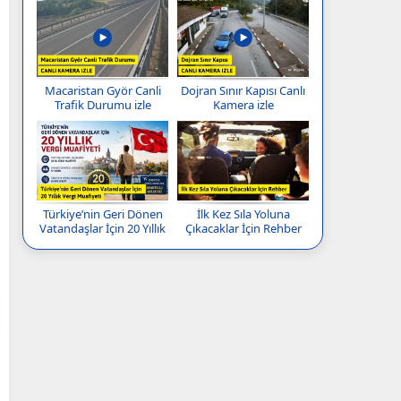
Macaristan Györ Canli
Dojran Sınır Kapısı Canlı
Trafik Durumu izle
Kamera izle
Türkiye’nin Geri Dönen
İlk Kez Sıla Yoluna
Vatandaşlar İçin 20 Yıllık
Çıkacaklar İçin Rehber
Vergi Muafiyeti