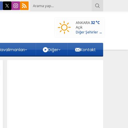
ANKARA
32 °C
Açık
Diğer Şehirler →
avalimanları
Diğer
Kontakt