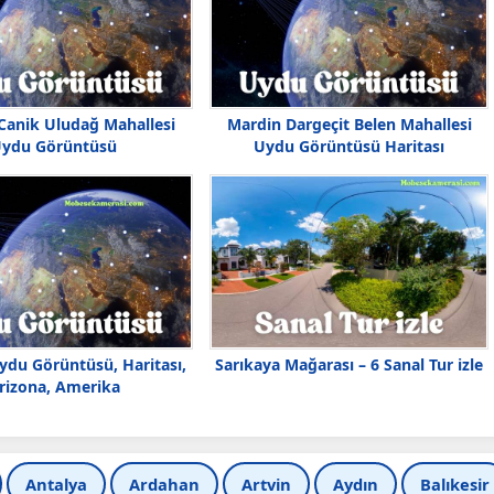
anik Uludağ Mahallesi
Mardin Dargeçit Belen Mahallesi
ydu Görüntüsü
Uydu Görüntüsü Haritası
ydu Görüntüsü, Haritası,
Sarıkaya Mağarası – 6 Sanal Tur izle
rizona, Amerika
Antalya
Ardahan
Artvin
Aydın
Balıkesir