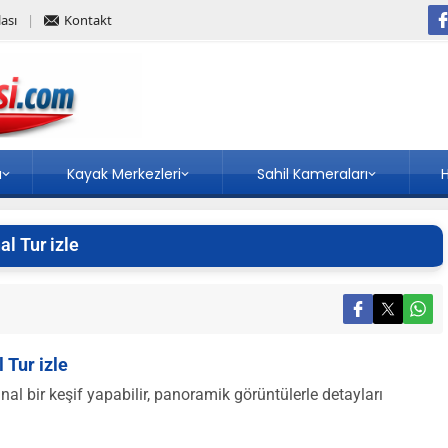
ası
Kontakt
a
Kayak Merkezleri
Sahil Kameraları
H
l Tur izle
 Tur izle
al bir keşif yapabilir, panoramik görüntülerle detayları