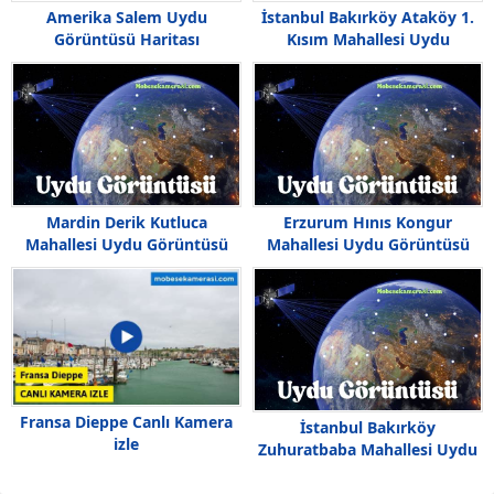
Amerika Salem Uydu
İstanbul Bakırköy Ataköy 1.
Görüntüsü Haritası
Kısım Mahallesi Uydu
Görüntüsü
Mardin Derik Kutluca
Erzurum Hınıs Kongur
Mahallesi Uydu Görüntüsü
Mahallesi Uydu Görüntüsü
Haritası
Haritası
Fransa Dieppe Canlı Kamera
İstanbul Bakırköy
izle
Zuhuratbaba Mahallesi Uydu
Görüntüsü