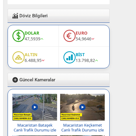
Döviz Bilgileri
DOLAR
EURO
47,5939
54,9646
ALTIN
BİST
6.488,95
13.798,82
Güncel Kameralar
Macaristan Bataşek
Macaristan Keçkemet
Canlı Trafik Durumu izle
Canlı Trafik Durumu izle