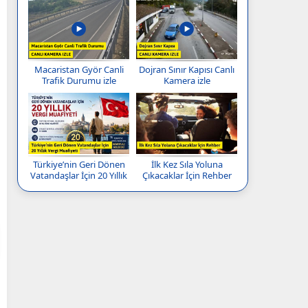
Macaristan Györ Canli
Dojran Sınır Kapısı Canlı
Trafik Durumu izle
Kamera izle
Türkiye’nin Geri Dönen
İlk Kez Sıla Yoluna
Vatandaşlar İçin 20 Yıllık
Çıkacaklar İçin Rehber
Vergi Muafiyeti