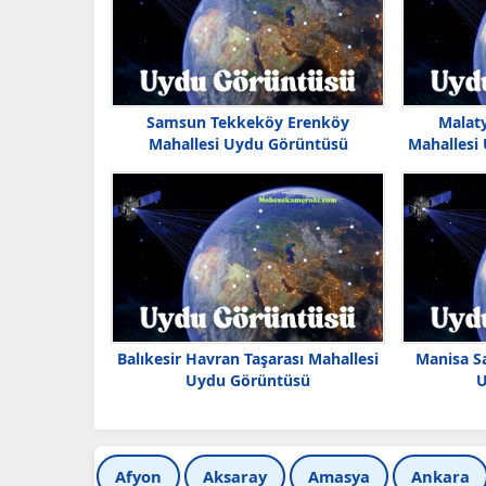
Samsun Tekkeköy Erenköy
Malat
Mahallesi Uydu Görüntüsü
Mahallesi
Balıkesir Havran Taşarası Mahallesi
Manisa Sa
Uydu Görüntüsü
U
Afyon
Aksaray
Amasya
Ankara