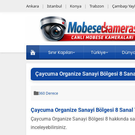
Ankara
Istanbul
Konya
Trabzon
Çambaşı Yayl
Sınır Kapıları
Türkiye
Düny
Çaycuma Organize Sanayi Bölgesi 8 Sanal
360 Derece
Çaycuma Organize Sanayi Bölgesi 8 Sanal T
Çaycuma Organize Sanayi Bölgesi 8 hakkında sanal
inceleyebilirsiniz.