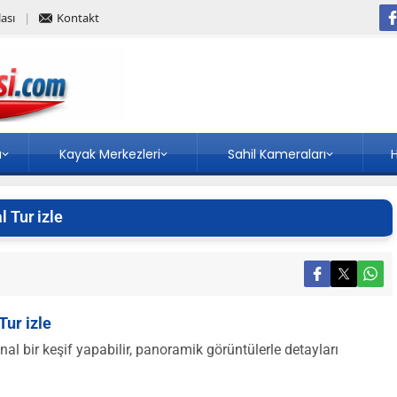
ası
Kontakt
a
Kayak Merkezleri
Sahil Kameraları
H
 Tur izle
ur izle
 bir keşif yapabilir, panoramik görüntülerle detayları