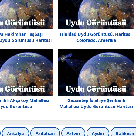
ya Hekimhan Taşbaşı
Trinidad Uydu Görüntüsü, Haritası,
 Uydu Görüntüsü Haritası
Colorado, Amerika
lihli Akçaköy Mahallesi
Gaziantep İslahiye Şerikanlı
ydu Görüntüsü
Mahallesi Uydu Görüntüsü Haritası
Antalya
Ardahan
Artvin
Aydın
Balıkesir