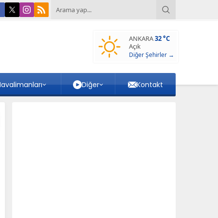
ANKARA
32 °C
Açık
Diğer Şehirler →
avalimanları
Diğer
Kontakt