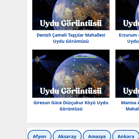
Denizli Çameli Taşçılar Mahallesi
Erzurum 
Uydu Görüntüsü
Uydu 
Giresun Güce Düzçukur Köyü Uydu
Manisa 
Görüntüsü
Mahal
Afyon
Aksaray
Amasya
Ankara