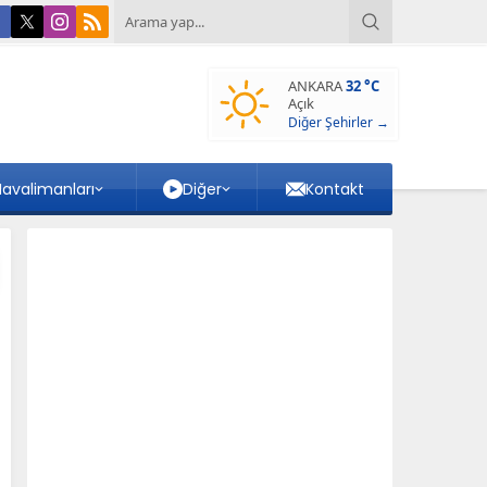
ANKARA
32 °C
Açık
Diğer Şehirler →
avalimanları
Diğer
Kontakt