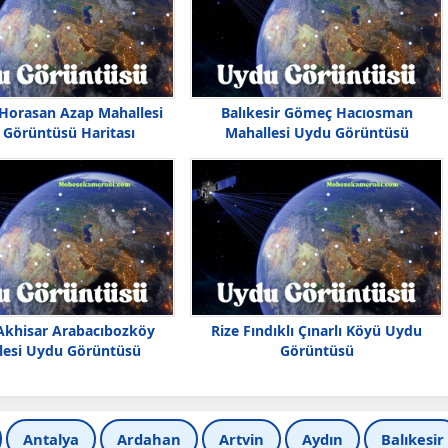
Horasan Azap Mahallesi
Balıkesir Gömeç Hacıosman
Görüntüsü Haritası
Mahallesi Uydu Görüntüsü
Akhisar Arabacıbozköy
Rize Fındıklı Çınarlı Köyü Uydu
lesi Uydu Görüntüsü
Görüntüsü
Antalya
Ardahan
Artvin
Aydın
Balıkesir