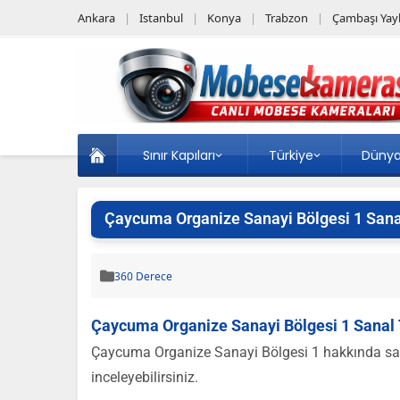
Ankara
Istanbul
Konya
Trabzon
Çambaşı Yayl
Sınır Kapıları
Türkiye
Düny
Çaycuma Organize Sanayi Bölgesi 1 Sanal
360 Derece
Çaycuma Organize Sanayi Bölgesi 1 Sanal T
Çaycuma Organize Sanayi Bölgesi 1 hakkında sanal
inceleyebilirsiniz.