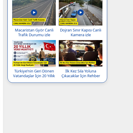
Macaristan Györ Canli
Dojran Sınır Kapısı Canlı
Trafik Durumu izle
Kamera izle
Türkiye’nin Geri Dönen
İlk Kez Sıla Yoluna
Vatandaşlar İçin 20 Yıllık
Çıkacaklar İçin Rehber
Vergi Muafiyeti