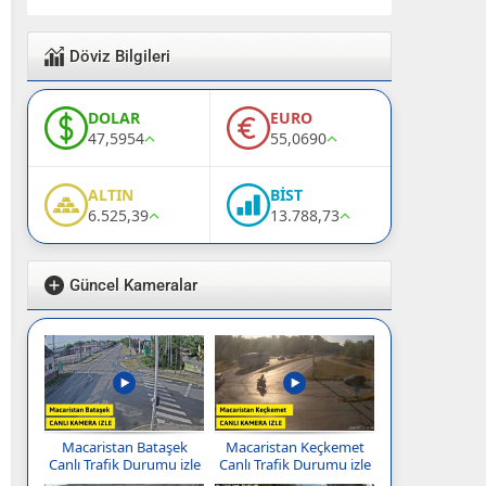
Döviz Bilgileri
DOLAR
EURO
47,5954
55,0690
ALTIN
BİST
6.525,39
13.788,73
Güncel Kameralar
Macaristan Bataşek
Macaristan Keçkemet
Canlı Trafik Durumu izle
Canlı Trafik Durumu izle