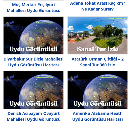
Adana Tokat Arası Kaç km?
Muş Merkez Yeşilyurt
Ne Kadar Sürer?
Mahallesi Uydu Görüntüsü
Haritası
Diyarbakır Sur Dicle Mahallesi
Atatürk Orman Çiftliği – 2
Uydu Görüntüsü Haritası
Sanal Tur 360 İzle
Denizli Acıpayam Ovayurt
Amerika Alabama Heath
Mahallesi Uydu Görüntüsü
Uydu Görüntüsü Haritası