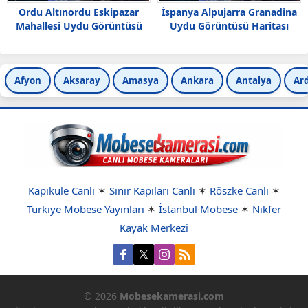
Ordu Altınordu Eskipazar
İspanya Alpujarra Granadina
Mahallesi Uydu Görüntüsü
Uydu Görüntüsü Haritası
Afyon
Aksaray
Amasya
Ankara
Antalya
Ar
Kapıkule Canlı
✶
Sınır Kapıları Canlı
✶
Röszke Canlı
✶
Türkiye Mobese Yayınları
✶
İstanbul Mobese
✶
Nikfer
Kayak Merkezi
© 2026
Mobesekamerasi.com