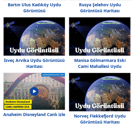
Bartın Ulus Kadıköy Uydu
Rusya Şelehov Uydu
Görüntüsü
Görüntüsü Haritası
İsveç Arvika Uydu Görüntüsü
Manisa Gölmarmara Eski
Haritası
Cami Mahallesi Uydu
Görüntüsü
Anaheim Disneyland Canlı izle
Norveç Flekkefjord Uydu
Görüntüsü Haritası