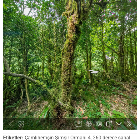
Etiketler:
Çamlıhemşin Şimşir Ormanı 4, 360 derece sanal