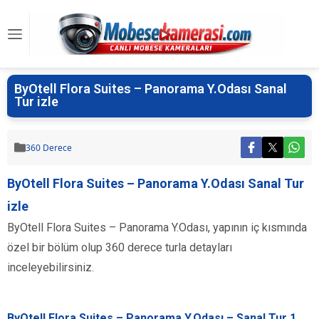
ByOtell Flora Suites – Panorama Y.Odası Sanal
Tur izle
360 Derece
ByOtell Flora Suites – Panorama Y.Odası Sanal Tur
izle
ByOtell Flora Suites – Panorama Y.Odası, yapının iç kısmında
özel bir bölüm olup 360 derece turla detayları
inceleyebilirsiniz.
ByOtell Flora Suites – Panorama Y.Odası – Sanal Tur 1