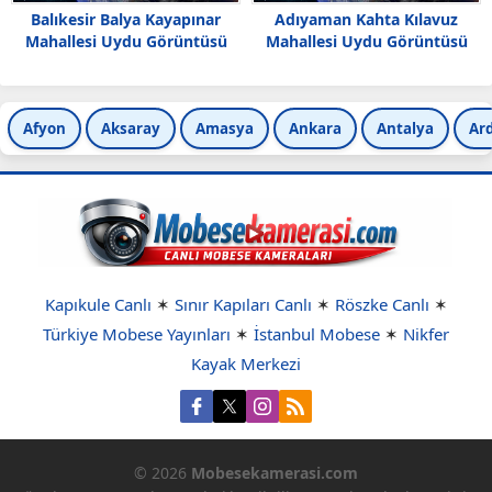
Balıkesir Balya Kayapınar
Adıyaman Kahta Kılavuz
Mahallesi Uydu Görüntüsü
Mahallesi Uydu Görüntüsü
Haritası
Afyon
Aksaray
Amasya
Ankara
Antalya
Ar
Kapıkule Canlı
✶
Sınır Kapıları Canlı
✶
Röszke Canlı
✶
Türkiye Mobese Yayınları
✶
İstanbul Mobese
✶
Nikfer
Kayak Merkezi
© 2026
Mobesekamerasi.com