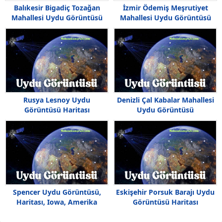
Balıkesir Bigadiç Tozağan
İzmir Ödemiş Meşrutiyet
Mahallesi Uydu Görüntüsü
Mahallesi Uydu Görüntüsü
Rusya Lesnoy Uydu
Denizli Çal Kabalar Mahallesi
Görüntüsü Haritası
Uydu Görüntüsü
Spencer Uydu Görüntüsü,
Eskişehir Porsuk Barajı Uydu
Haritası, Iowa, Amerika
Görüntüsü Haritası