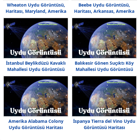
Wheaton Uydu Görüntüsü,
Beebe Uydu Görüntüsü,
Haritası, Maryland, Amerika
Haritası, Arkansas, Amerika
İstanbul Beylikdüzü Kavaklı
Balıkesir Gönen Suçıktı Köy
Mahallesi Uydu Görüntüsü
Mahallesi Uydu Görüntüsü
Amerika Alabama Colony
İspanya Tierra del Vino Uydu
Uydu Görüntüsü Haritası
Görüntüsü Haritası