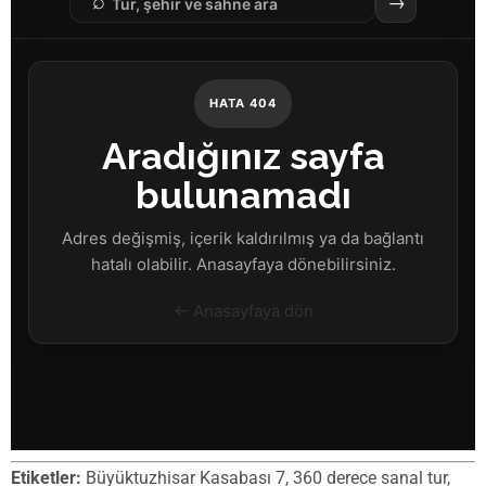
Etiketler:
Büyüktuzhisar Kasabası 7, 360 derece sanal tur,