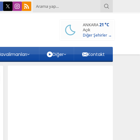
ANKARA
21 °C
Açık
Diğer Şehirler →
avalimanları
Diğer
Kontakt