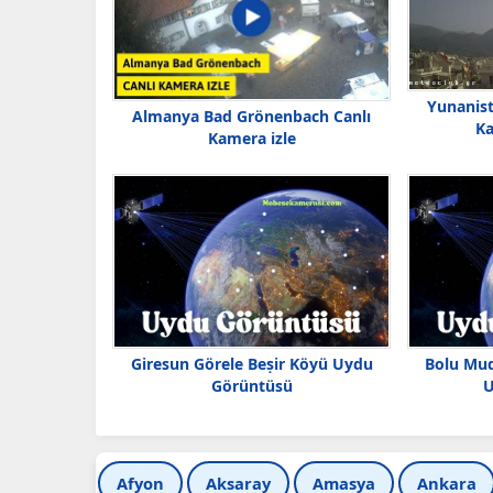
Yunanist
Almanya Bad Grönenbach Canlı
K
Kamera izle
Giresun Görele Beṣir Köyü Uydu
Bolu Mu
Görüntüsü
U
Afyon
Aksaray
Amasya
Ankara