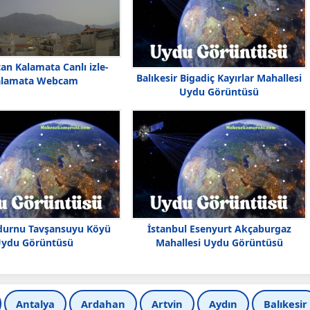
an Kalamata Canlı izle-
Balıkesir Bigadiç Kayırlar Mahallesi
alamata Webcam
Uydu Görüntüsü
durnu Tavşansuyu Köyü
İstanbul Esenyurt Akçaburgaz
ydu Görüntüsü
Mahallesi Uydu Görüntüsü
Antalya
Ardahan
Artvin
Aydın
Balıkesir