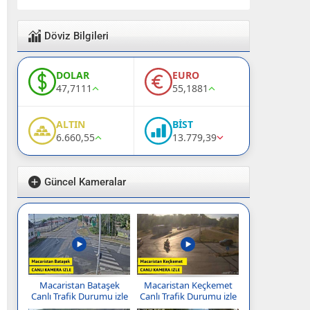
Döviz Bilgileri
DOLAR
EURO
47,7111
55,1881
ALTIN
BİST
6.660,55
13.779,39
Güncel Kameralar
Macaristan Bataşek
Macaristan Keçkemet
Canlı Trafik Durumu izle
Canlı Trafik Durumu izle