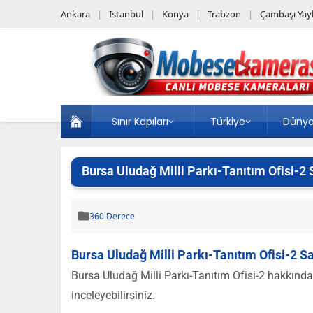
Ankara
Istanbul
Konya
Trabzon
Çambaşı Yayl
Sınır Kapıları
Türkiye
Düny
Bursa Uludağ Milli Parkı-Tanıtım Ofisi-2 
360 Derece
Bursa Uludağ Milli Parkı-Tanıtım Ofisi-2 Sa
Bursa Uludağ Milli Parkı-Tanıtım Ofisi-2 hakkında 
inceleyebilirsiniz.