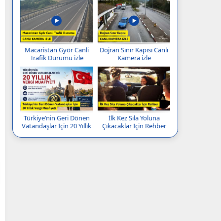
Macaristan Györ Canli
Dojran Sınır Kapısı Canlı
Trafik Durumu izle
Kamera izle
Türkiye’nin Geri Dönen
İlk Kez Sıla Yoluna
Vatandaşlar İçin 20 Yıllık
Çıkacaklar İçin Rehber
Vergi Muafiyeti