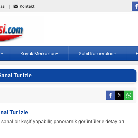
ası
Kontakt
a
Kayak Merkezleri
Sahil Kameraları
H
Sanal Tur izle
nal Tur izle
sanal bir keşif yapabilir, panoramik görüntülerle detayları