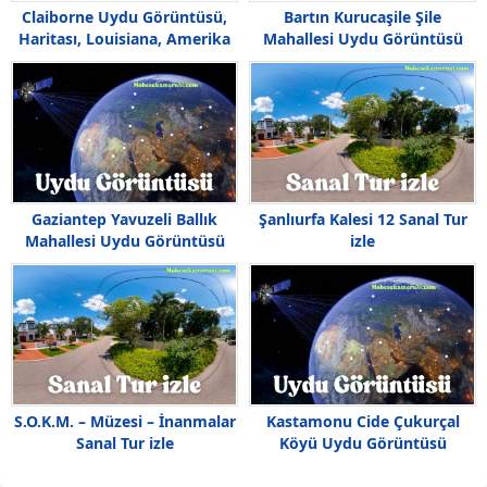
Claiborne Uydu Görüntüsü,
Bartın Kurucaşile Şile
Haritası, Louisiana, Amerika
Mahallesi Uydu Görüntüsü
Gaziantep Yavuzeli Ballık
Şanlıurfa Kalesi 12 Sanal Tur
Mahallesi Uydu Görüntüsü
izle
Haritası
S.O.K.M. – Müzesi – İnanmalar
Kastamonu Cide Çukurçal
Sanal Tur izle
Köyü Uydu Görüntüsü