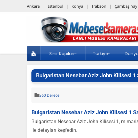
Ankara
Istanbul
Konya
Trabzon
Çambaşı Yayl
Sınır Kapıları
Türkiye
Düny
Bulgaristan Nesebar Aziz John Kilisesi 1 
360 Derece
Bulgaristan Nesebar Aziz John Kilisesi 1 Sa
Bulgaristan Nesebar Aziz John Kilisesi 1, mimarisi
ile detayları keşfedin.