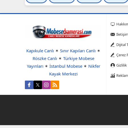
Hakkı
Iletişi
Dijital
Kapıkule Canlı
✶
Sınır Kapıları Canlı
✶
Çerez P
Röszke Canlı
✶
Türkiye Mobese
Gizlilik
Yayınları
✶
İstanbul Mobese
✶
Nikfer
Kayak Merkezi
Reklam