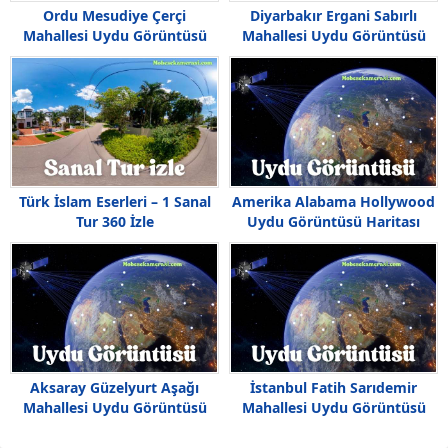
Ordu Mesudiye Çerçi
Diyarbakır Ergani Sabırlı
Mahallesi Uydu Görüntüsü
Mahallesi Uydu Görüntüsü
Haritası
Türk İslam Eserleri – 1 Sanal
Amerika Alabama Hollywood
Tur 360 İzle
Uydu Görüntüsü Haritası
Aksaray Güzelyurt Aşağı
İstanbul Fatih Sarıdemir
Mahallesi Uydu Görüntüsü
Mahallesi Uydu Görüntüsü
Haritası