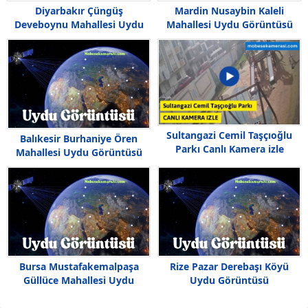
Diyarbakır Çüngüş
Mardin Nusaybin Kaleli
Deveboynu Mahallesi Uydu
Mahallesi Uydu Görüntüsü
Görüntüsü Haritası
Haritası
Sultangazi Cemil Taşçıoğlu
Balıkesir Burhaniye Ören
Parkı Canlı Kamera izle
Mahallesi Uydu Görüntüsü
Bursa Mustafakemalpaşa
Rize Pazar Derebaşı Köyü
Güllüce Mahallesi Uydu
Uydu Görüntüsü
Görüntüsü